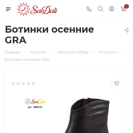
0
Ботинки осенние
GRA
—
—
—
—
Главная
Каталог
Женская Обувь
Ботинки
Ботинки осенние GRA