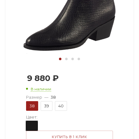
9 880
₽
В наличии
Размер
—
38
38
39
40
Цвет:
КУПИТЬ В 1 КЛИК