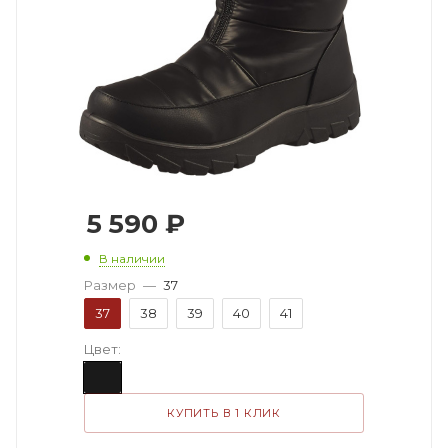
5 590
₽
В наличии
Размер
—
37
37
38
39
40
41
Цвет:
КУПИТЬ В 1 КЛИК