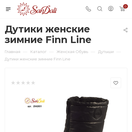
0
Дутики женские
зимние Finn Line
—
—
—
—
Главная
Каталог
Женская Обувь
Дутыши
Дутики женские зимние Finn Line