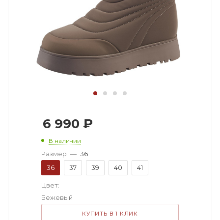
6 990
₽
В наличии
Размер
—
36
36
37
39
40
41
Цвет:
Бежевый
КУПИТЬ В 1 КЛИК