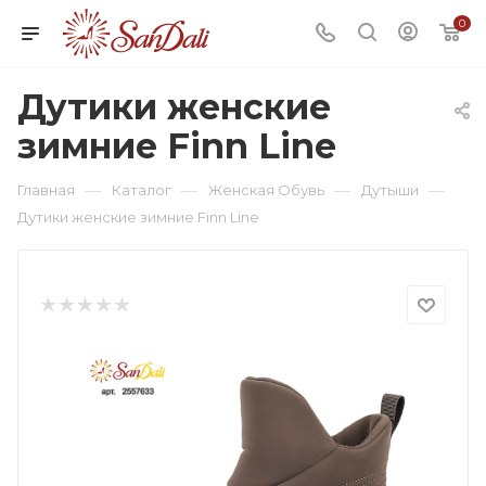
0
Дутики женские
зимние Finn Line
—
—
—
—
Главная
Каталог
Женская Обувь
Дутыши
Дутики женские зимние Finn Line