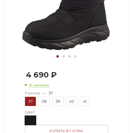
4 690
₽
В наличии
Размер
—
37
37
38
39
40
41
Цвет:
КУПИТЬ В 1 КЛИК