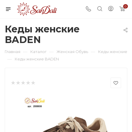
0
Кеды женские
BADEN
—
—
—
Главная
Каталог
Женская Обувь
Кеды женские
—
Кеды женские BADEN