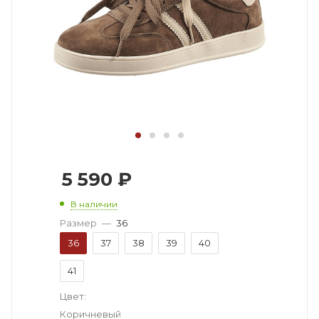
5 590
₽
В наличии
Размер
—
36
36
37
38
39
40
41
Цвет:
Коричневый