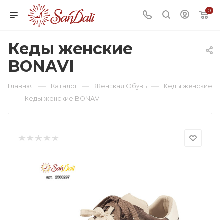
0
Кеды женские
BONAVI
—
—
—
Главная
Каталог
Женская Обувь
Кеды женские
—
Кеды женские BONAVI