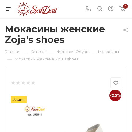
0
Мокасины женские
Zoja's shoes
—
—
—
Главная
Каталог
Женская Обувь
Мокасины
—
Мокасины женские Zoja's shoes
-25%
Акция