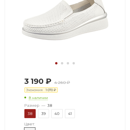
3 190
₽
4 260
₽
Экономия
1 070
₽
В наличии
Размер
—
38
38
39
40
41
Цвет: