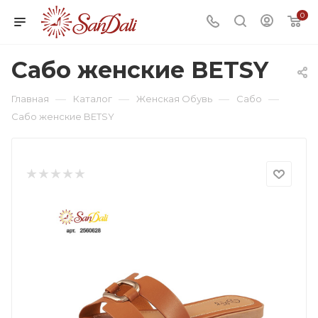
0
Сабо женские BETSY
—
—
—
—
Главная
Каталог
Женская Обувь
Сабо
Сабо женские BETSY