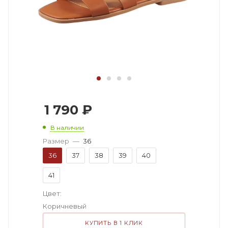
1 790
₽
В наличии
Размер
—
36
36
37
38
39
40
41
Цвет:
Коричневый
КУПИТЬ В 1 КЛИК