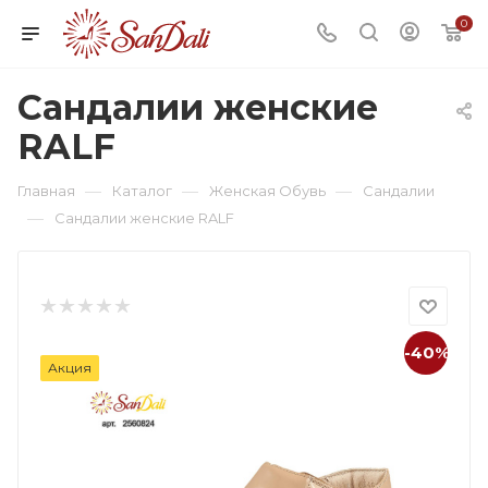
0
Сандалии женские
RALF
—
—
—
Главная
Каталог
Женская Обувь
Сандалии
—
Сандалии женские RALF
-40%
Акция