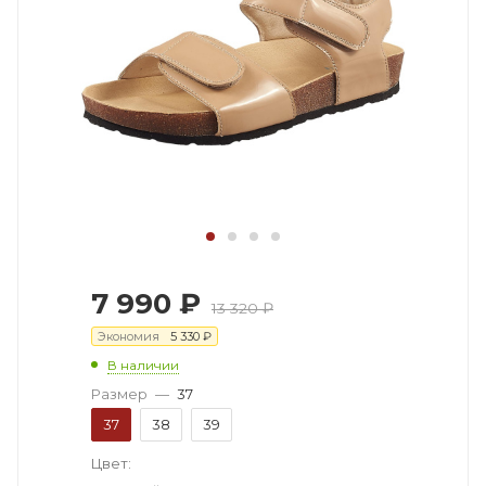
7 990
₽
13 320
₽
Экономия
5 330
₽
В наличии
Размер
—
37
37
38
39
Цвет: