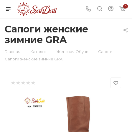
0
Сапоги женские
зимние GRA
—
—
—
—
Главная
Каталог
Женская Обувь
Сапоги
Сапоги женские зимние GRA