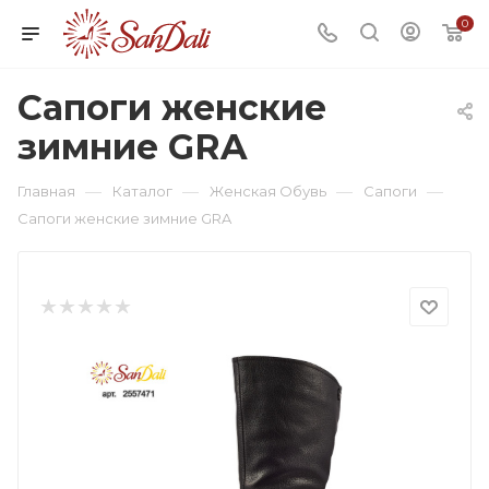
0
Сапоги женские
зимние GRA
—
—
—
—
Главная
Каталог
Женская Обувь
Сапоги
Сапоги женские зимние GRA