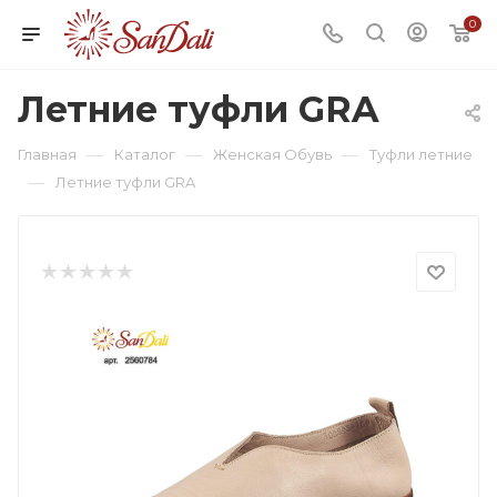
0
Летние туфли GRA
—
—
—
Главная
Каталог
Женская Обувь
Туфли летние
—
Летние туфли GRA