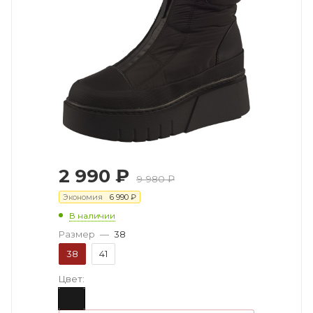
2 990
₽
9 980
₽
Экономия
6 990
₽
В наличии
Размер
—
38
38
41
Цвет: