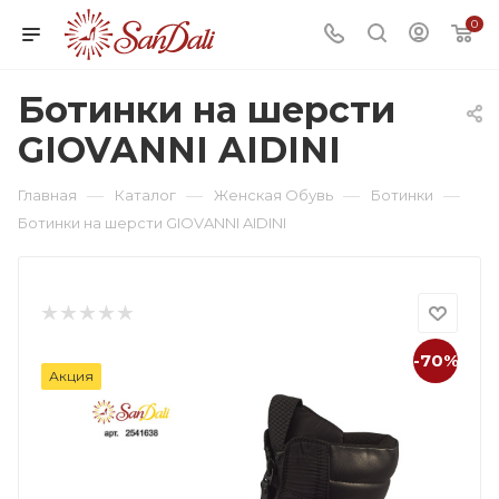
0
Ботинки на шерсти
GIOVANNI AIDINI
—
—
—
—
Главная
Каталог
Женская Обувь
Ботинки
Ботинки на шерсти GIOVANNI AIDINI
-70%
Акция